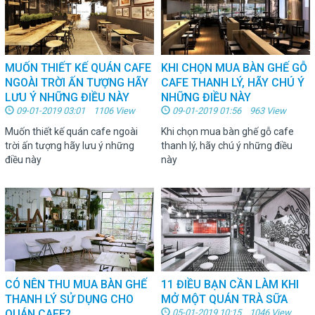
MUỐN THIẾT KẾ QUÁN CAFE
KHI CHỌN MUA BÀN GHẾ GỖ
NGOÀI TRỜI ẤN TƯỢNG HÃY
CAFE THANH LÝ, HÃY CHÚ Ý
LƯU Ý NHỮNG ĐIỀU NÀY
NHỮNG ĐIỀU NÀY
09-01-2019 03:01 1106 View
09-01-2019 01:56 963 View
Muốn thiết kế quán cafe ngoài
Khi chọn mua bàn ghế gỗ cafe
trời ấn tượng hãy lưu ý những
thanh lý, hãy chú ý những điều
điều này
này
CÓ NÊN THU MUA BÀN GHẾ
11 ĐIỀU BẠN CẦN LÀM KHI
THANH LÝ SỬ DỤNG CHO
MỞ MỘT QUÁN TRÀ SỮA
QUÁN CAFE?
05-01-2019 10:15 1046 View