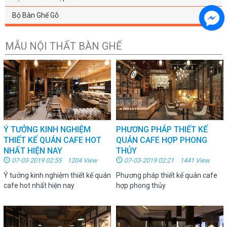
Bộ Bàn Ghế Gỗ
MẪU NỘI THẤT BÀN GHẾ
Ý TƯỞNG KINH NGHIỆM
PHƯƠNG PHÁP THIẾT KẾ
THIẾT KẾ QUÁN CAFE HOT
QUÁN CAFE HỢP PHONG
NHẤT HIỆN NAY
THỦY
07-03-2019 02:55 1204 View
07-03-2019 02:21 1441 View
Ý tưởng kinh nghiệm thiết kế quán
Phương pháp thiết kế quán cafe
cafe hot nhất hiện nay
hợp phong thủy