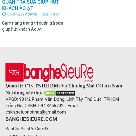
QUÁN TRÀ SỮA GIÚP HÚT
KHÁCH ÀO ẠT
05-01-2019 09:08 1020 View
Cẩm nang trang trí quán trà sữa
giúp hút khách Ào Ạt
Quản lý: CTy TNHH Dịch Vụ Thương Mại Cát An Nam
Nội dung xác thực:
VPGD: 981/2 Phạm Văn Đồng, Linh Tây, Thủ Đức, TPHCM
Tổng Đài CSKH: 094.3456702 - Email:
cskh.setupnoithat@gmail.com
BANGHESIEURE.COM
BanGheSieuRe.Com©