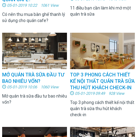
05-01-2019 10:22 1061 View
11 điều bạn cần làm khi mở một
quán trà sữa
Có nên thu mua bàn ghế thanh lý
sử dụng cho quán cafe?
MỞ QUÁN TRÀ SỮA ĐẦU TƯ
TOP 3 PHONG CÁCH THIẾT
BAO NHIÊU VỐN?
KẾ NỘI THẤT QUÁN TRÀ SỮA
05-01-2019 10:06 1060 View
THU HÚT KHÁCH CHECK-IN
05-01-2019 09:49 928 View
Mở quán trà sữa đầu tư bao nhiêu
vốn?
Top 3 phong cách thiết kế nội thất
quán trà sữa thu hút khách
check-in