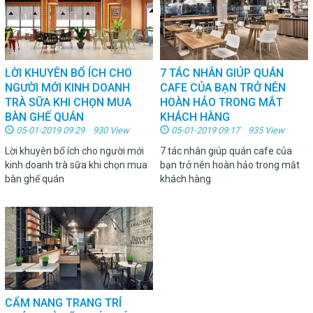
LỜI KHUYÊN BỔ ÍCH CHO
7 TÁC NHÂN GIÚP QUÁN
NGƯỜI MỚI KINH DOANH
CAFE CỦA BẠN TRỞ NÊN
TRÀ SỮA KHI CHỌN MUA
HOÀN HẢO TRONG MẮT
BÀN GHẾ QUÁN
KHÁCH HÀNG
05-01-2019 09:29 930 View
05-01-2019 09:17 935 View
Lời khuyên bổ ích cho người mới
7 tác nhân giúp quán cafe của
kinh doanh trà sữa khi chọn mua
bạn trở nên hoàn hảo trong mắt
bàn ghế quán
khách hàng
CẨM NANG TRANG TRÍ