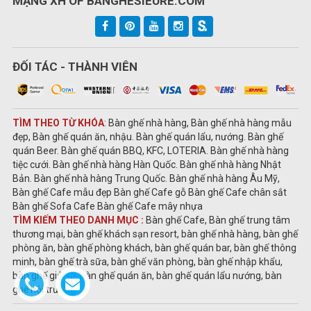
MẠNG XH OF BANGHESIEURE.COM
ĐỐI TÁC - THÀNH VIÊN
TÌM THEO TỪ KHÓA
: Bàn ghế nhà hàng, Bàn ghế nhà hàng mẫu
đẹp, Bàn ghế quán ăn, nhậu. Bàn ghế quán lẩu, nướng. Bàn ghế
quán Beer. Bàn ghế quán BBQ, KFC, LOTERIA. Bàn ghế nhà hàng
tiệc cưới. Bàn ghế nhà hàng Hàn Quốc. Bàn ghế nhà hàng Nhật
Bản. Bàn ghế nhà hàng Trung Quốc. Bàn ghế nhà hàng Âu Mỹ,
Bàn ghế Cafe mẫu đẹp Bàn ghế Cafe gỗ Bàn ghế Cafe chân sắt
Bàn ghế Sofa Cafe Bàn ghế Cafe mây nhựa
TÌM KIẾM THEO DANH MỤC :
Bàn ghế Cafe, Bàn ghế trung tâm
thương mại, bàn ghế khách sạn resort, bàn ghế nhà hàng, bàn ghế
phòng ăn, bàn ghế phòng khách, bàn ghế quán bar, bàn ghế thông
minh, bàn ghế trà sữa, bàn ghế văn phòng, bàn ghế nhập khẩu,
bàn ghế giải trí, bàn ghế quán ăn, bàn ghế quán lẩu nướng, bàn
ghế hội trường