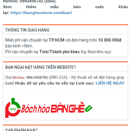
Hotline: 0943456702 (zalo)
Xem thêm mẫu bàn cafe khác
tại:
https://banghesieure.com/ban/
THÔNG TIN GIAO HÀNG
Miển phí vận chuyển tại
TP.HCM
với đơn hàng trên
10.000.000đ
bán kính <5km
.
Phí vận chuyển tại
Tỉnh/Thành phố khác
tùy theo khu vực.
BẠN NGẠI ĐẶT HÀNG TRÊN WEBSITE?
Hotline:
Gọi
(08h-21h) - Kỹ thuật số sẽ đặt hàng giúp
094.3456702
bạ
n! Hoặc để lại yêu cầu tư vấn tại Link sau:
LIÊN HỆ NGAY
SẢN PHẨM KHÁC