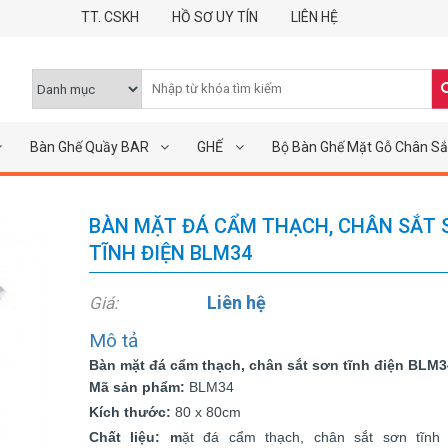
TT. CSKH
HỒ SƠ UY TÍN
LIÊN HỆ
Bàn Ghế Quầy BAR
GHẾ
Bộ Bàn Ghế Mặt Gỗ Chân Sắ
BÀN MẶT ĐÁ CẨM THẠCH, CHÂN SẮT 
TĨNH ĐIỆN BLM34
Liên hệ
Giá:
Mô tả
Bàn mặt đá cẩm thạch, chân sắt sơn tĩnh điện BLM3
Mã sản phẩm:
BLM34
Kích thước:
80 x 80cm
Chất liệu: m
ặt đá cẩm thạch, chân sắt sơn tĩnh