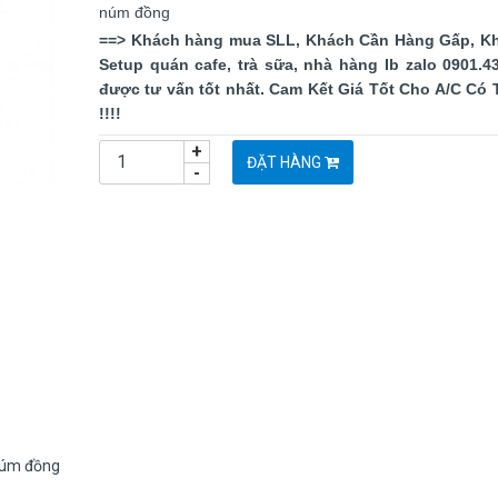
núm đồng
==> Khách hàng mua SLL, Khách Cần Hàng Gấp, K
Setup quán cafe, trà sữa, nhà hàng Ib zalo 0901.4
được tư vấn tốt nhất. Cam Kết Giá Tốt Cho A/C Có 
!!!!
+
ĐẶT HÀNG
-
 núm đồng