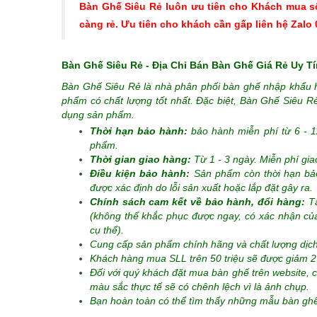
Bàn Ghế Siêu Rẻ luôn ưu tiên cho Khách mua s
càng rẻ. Ưu tiên cho khách cần gấp liên hệ Zalo
Bàn Ghế Siêu Rẻ - Địa Chỉ Bán Bàn Ghế Giá Rẻ Uy Tí
Bàn Ghế Siêu Rẻ là nhà phân phối bàn ghế nhập khẩu 
phẩm có chất lượng tốt nhất. Đặc biệt, Bàn Ghế Siêu 
dụng sản phẩm.
Thời hạn bảo hành:
bảo hành miễn phí từ 6 - 
phẩm.
Thời gian giao hàng:
Từ 1 - 3 ngày. Miễn phí gi
Điều kiện bảo hành:
Sản phẩm còn thời hạn b
được xác định do lỗi sản xuất hoặc lắp đặt gây ra.
Chính sách cam kết về bảo hành, đổi hàng:
Tấ
(không thể khắc phục được ngay, có xác nhận của 
cụ thể).
Cung cấp sản phẩm chính hãng và chất lượng dịch
Khách hàng mua SLL trên 50 triệu sẽ được giảm 2
Đối với quý khách đặt mua bàn ghế trên website, 
màu sắc thực tế sẽ có chênh lệch vì là ảnh chụp.
Bạn hoàn toàn có thể tìm thấy những mẫu bàn ghế 