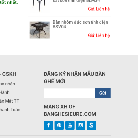
sắt sơn tĩnh điện BLM34
tốt nhất.
Giá: Liên hệ
Bàn nhôm đúc sơn tĩnh điện
BSV04
Giá: Liên hệ
- CSKH
ĐĂNG KÝ NHẬN MẪU BÀN
GHẾ MỚI
iao nhận
 Hành
Gửi
Bảo Mật TT
MẠNG XH OF
Thanh Toán
BANGHESIEURE.COM