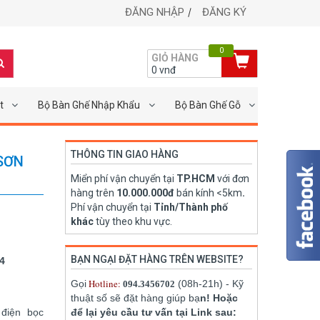
ĐĂNG NHẬP
ĐĂNG KÝ
0
GIỎ HÀNG
0
vnđ
t
Bộ Bàn Ghế Nhập Khẩu
Bộ Bàn Ghế Gỗ
THÔNG TIN GIAO HÀNG
SƠN
Miển phí vận chuyển tại
TP.HCM
với đơn
hàng trên
10.000.000đ
bán kính <5km
.
Phí vận chuyển tại
Tỉnh/Thành phố
khác
tùy theo khu vực.
BẠN NGẠI ĐẶT HÀNG TRÊN WEBSITE?
4
Hotline:
Gọi
(08h-21h) - Kỹ
094.3456702
thuật số sẽ đặt hàng giúp bạ
n! Hoặc
 điện bọc
để lại yêu cầu tư vấn tại Link sau: