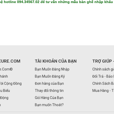
n hệ hotline 094.34567.02 để tư vấn những mẫu bàn ghế nhập khẩu 
EURE.COM
TÀI KHOẢN CỦA BẠN
TRỢ GIÚP 
Re.Com©
Bạn Muốn Đăng Nhập
Chính sách g
Nhánh
Bạn Muốn Đăng Ký
Đổi Trả - Bảo
Với Cộng Đồng
Đơn hàng của Bạn
Chính Sách 
êu Biểu
Thay đổi thông tin
Mua Hàng - 
 Động
Giỏ Hàng Của Bạn
n
Bạn muốn Thoát?