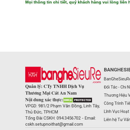
Mọi thông tin chi tiết, quý khách hàng vui lòng liê
BANGHESI
BanGheSieu
Quản lý: CTy TNHH Dịch Vụ
Đối Tác - Chi 
Thương Mại Cát An Nam
Thương Hiệu 
Nội dung xác thực:
Công Trình Ti
VPGD: 981/2 Phạm Văn Đồng, Linh Tây,
Lĩnh Vực Hoạt
Thủ Đức, TPHCM
Tổng Đài CSKH: 094.3456702 - Email:
Liên hệ Tư Vấ
cskh.setupnoithat@gmail.com