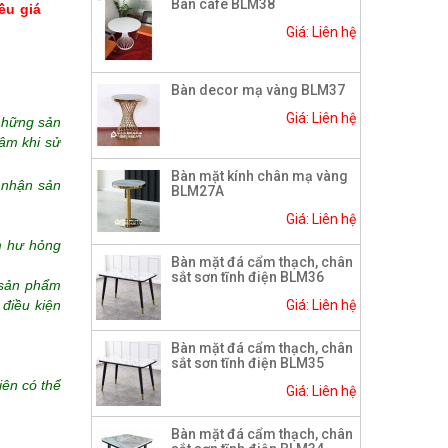
Bàn cafe BLM38
ều giá
Giá: Liên hệ
Bàn decor mạ vàng BLM37
Giá: Liên hệ
những sản
âm khi sử
Bàn mặt kính chân mạ vàng
 nhận sản
BLM27A
Giá: Liên hệ
m hư hỏng
Bàn mặt đá cẩm thạch, chân
sắt sơn tĩnh điện BLM36
o sản phẩm
 điều kiện
Giá: Liên hệ
Bàn mặt đá cẩm thạch, chân
sắt sơn tĩnh điện BLM35
iên có thể
Giá: Liên hệ
Bàn mặt đá cẩm thạch, chân