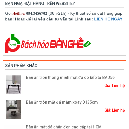
BẠN NGẠI ĐẶT HÀNG TRÊN WEBSITE?
Hotline:
Gọi
(08h-21h) - Kỹ thuật số sẽ đặt hàng giúp
094.3456702
bạ
n! Hoặc để lại yêu cầu tư vấn tại Link sau:
LIÊN HỆ NGAY
SẢN PHẨM KHÁC
Bàn ăn tròn thông minh mặt đá có bếp từ BAD56
Giá: Liên hệ
Bàn ăn tròn mặt đá mâm xoay D135cm
Giá: Liên hệ
Bàn ăn mặt đá chân đen cao cấp tại HCM