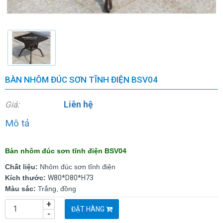
BÀN NHÔM ĐÚC SƠN TĨNH ĐIỆN BSV04
Liên hệ
Giá:
Mô tả
Bàn nhôm đúc sơn tĩnh điện BSV04
Chất liệu:
Nhôm đúc sơn tĩnh điện
Kích thước:
W80*D80*H73
Màu sắc:
Trắng, đồng
+
ĐẶT HÀNG
-