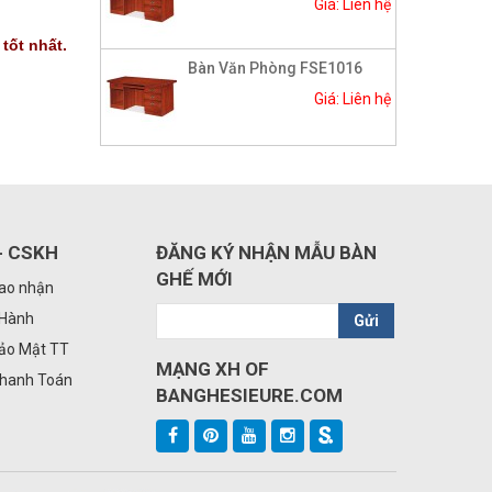
Giá: Liên hệ
tốt nhất.
Bàn Văn Phòng FSE1016
Giá: Liên hệ
- CSKH
ĐĂNG KÝ NHẬN MẪU BÀN
GHẾ MỚI
iao nhận
 Hành
Gửi
Bảo Mật TT
MẠNG XH OF
Thanh Toán
BANGHESIEURE.COM