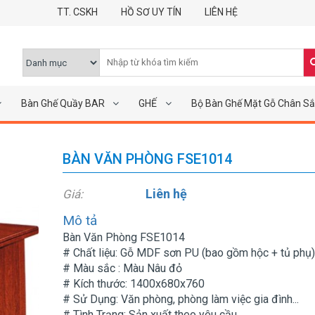
TT. CSKH
HỒ SƠ UY TÍN
LIÊN HỆ
Bàn Ghế Quầy BAR
GHẾ
Bộ Bàn Ghế Mặt Gỗ Chân Sắ
BÀN VĂN PHÒNG FSE1014
Liên hệ
Giá:
Mô tả
Bàn Văn Phòng FSE1014
# Chất liệu: Gỗ MDF sơn PU (bao gồm hộc + tủ phụ)
# Màu sắc : Màu Nâu đỏ
# Kích thước: 1400x680x760
# Sử Dụng: Văn phòng, phòng làm việc gia đình...
# Tình Trạng: Sản xuất theo yêu cầu