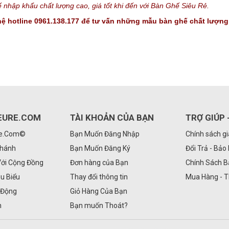
nhập khẩu chất lượng cao, giá tốt khi đến với Bàn Ghế Siêu Rẻ.
n hệ hotline 0961.138.177 để tư vấn những mẫu bàn ghế chất lượng 
EURE.COM
TÀI KHOẢN CỦA BẠN
TRỢ GIÚP 
Re.Com©
Bạn Muốn Đăng Nhập
Chính sách g
Nhánh
Bạn Muốn Đăng Ký
Đổi Trả - Bảo
Với Cộng Đồng
Đơn hàng của Bạn
Chính Sách 
êu Biểu
Thay đổi thông tin
Mua Hàng - 
 Động
Giỏ Hàng Của Bạn
n
Bạn muốn Thoát?