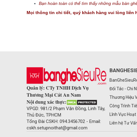
Bạn hoàn toàn có thể tìm thấy những mẫu bàn ghế 
Mọi thông tin chi tiết, quý khách hàng vui lòng liê
BANGHESI
BanGheSieu
Quản lý: CTy TNHH Dịch Vụ
Đối Tác - Chi 
Thương Mại Cát An Nam
Thương Hiệu 
Nội dung xác thực:
Công Trình Ti
VPGD: 981/2 Phạm Văn Đồng, Linh Tây,
Lĩnh Vực Hoạt
Thủ Đức, TPHCM
Tổng Đài CSKH: 094.3456702 - Email:
Liên hệ Tư Vấ
cskh.setupnoithat@gmail.com