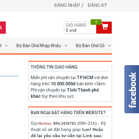
ĐĂNG NHẬP
ĐĂNG KÝ
0
GIỎ HÀNG
0
vnđ
t
Bộ Bàn Ghế Nhập Khẩu
Bộ Bàn Ghế Gỗ
THÔNG TIN GIAO HÀNG
Miển phí vận chuyển tại
TP.HCM
với đơn
hàng trên
10.000.000đ
bán kính <5km
.
Phí vận chuyển tại
Tỉnh/Thành phố
khác
tùy theo khu vực.
BẠN NGẠI ĐẶT HÀNG TRÊN WEBSITE?
Hotline:
Gọi
(08h-21h) - Kỹ
094.3456702
thuật số sẽ đặt hàng giúp bạ
n! Hoặc
để lại yêu cầu tư vấn tại Link sau: