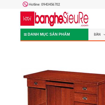
Hotline: 0943456702
DANH MỤC SẢN PHẨM
BÀN