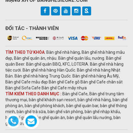
MẠNG XH OF BANGHESIEURE.COM
ĐỐI TÁC - THÀNH VIÊN
TÌM THEO TỪ KHÓA
: Bàn ghế nhà hàng, Bàn ghế nhà hàng mẫu
đẹp, Bàn ghế quán ăn, nhậu. Bàn ghế quán lẩu, nướng. Bàn ghế
quán Beer. Bàn ghế quán BBQ, KFC, LOTERIA. Bàn ghế nhà hàng
tiệc cưới. Bàn ghế nhà hàng Hàn Quốc. Bàn ghế nhà hàng Nhật
Bản. Bàn ghế nhà hàng Trung Quốc. Bàn ghế nhà hàng Âu Mỹ,
Bàn ghế Cafe mẫu đẹp Bàn ghế Cafe gỗ Bàn ghế Cafe chân sắt
Bàn ghế Sofa Cafe Bàn ghế Cafe mây nhựa
TÌM KIẾM THEO DANH MỤC :
Bàn ghế Cafe, Bàn ghế trung tâm
thương mại, bàn ghế khách sạn resort, bàn ghế nhà hàng, bàn ghế
phòng ăn, bàn ghế phòng khách, bàn ghế quán bar, bàn ghế thông
minh, bàn ghế trà sữa, bàn ghế văn phòng, bàn ghế nhập khẩu,
bàn ghế giải trí, bàn ghế quán ăn, bàn ghế quán lẩu nướng, bàn
ghế hội trường