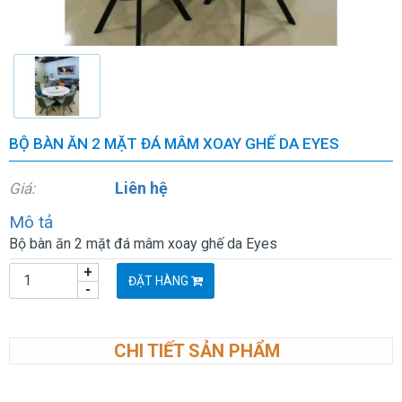
BỘ BÀN ĂN 2 MẶT ĐÁ MÂM XOAY GHẾ DA EYES
Liên hệ
Giá:
Mô tả
Bộ bàn ăn 2 mặt đá mâm xoay ghế da Eyes
+
ĐẶT HÀNG
-
CHI TIẾT SẢN PHẨM