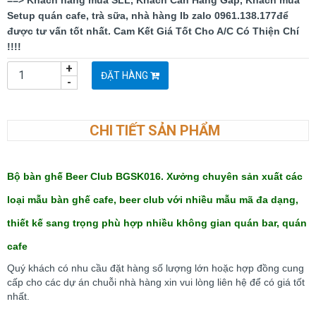
==> Khách hàng mua SLL, Khách Cần Hàng Gấp, Khách mua
Setup quán cafe, trà sữa, nhà hàng Ib zalo 0961.138.177để
được tư vấn tốt nhất. Cam Kết Giá Tốt Cho A/C Có Thiện Chí
!!!!
+
ĐẶT HÀNG
-
CHI TIẾT SẢN PHẨM
Bộ bàn ghế Beer Club BGSK016.
Xưởng chuyên sản xuất các
loại mẫu bàn ghế cafe, beer club với nhiều mẫu mã đa dạng,
thiết kế sang trọng phù hợp nhiều không gian quán bar, quán
cafe
Quý khách có nhu cầu đặt hàng số lượng lớn hoặc hợp đồng cung
cấp cho các dự án chuỗi nhà hàng xin vui lòng liên hệ để có giá tốt
nhất.