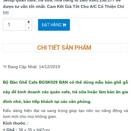
Setup quán cafe, trà sữa, nhà hàng Ib zalo 0961.138.177 để
được tư vấn tốt nhất. Cam Kết Giá Tốt Cho A/C Có Thiện Chí
!!!!
+
ĐẶT HÀNG
-
CHI TIẾT SẢN PHẨM
*// Đang Cập Nhật: 14/12/2019
Bộ Bàn Ghế Cafe BGSK029 BẠN có thể dùng mẫu bàn ghế gỗ
này để kinh doanh các quán cafe, trà sữa hoặc làm bàn ăn gia
đình nhỏ, bàn tiếp khách tại các văn phòng.
Kiểu dáng hiện đại và sang trọng giúp tạo nên sự năng động và
tươi mới cho mọi không gian.
Kích thước :
+ Ghế :
38 x 35 x H47cm