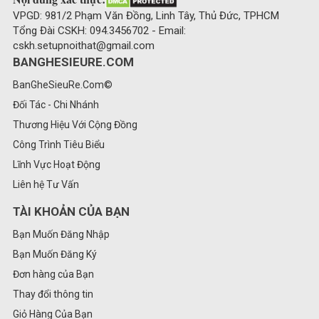
VPGD: 981/2 Phạm Văn Đồng, Linh Tây, Thủ Đức, TPHCM
Tổng Đài CSKH: 094.3456702 - Email:
cskh.setupnoithat@gmail.com
BANGHESIEURE.COM
BanGheSieuRe.Com©
Đối Tác - Chi Nhánh
Thương Hiệu Với Cộng Đồng
Công Trình Tiêu Biểu
Lĩnh Vực Hoạt Động
Liên hệ Tư Vấn
TÀI KHOẢN CỦA BẠN
Bạn Muốn Đăng Nhập
Bạn Muốn Đăng Ký
Đơn hàng của Bạn
Thay đổi thông tin
Giỏ Hàng Của Bạn