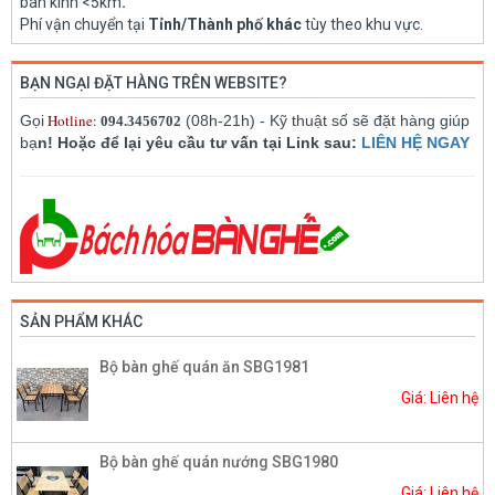
bán kính <5km
.
Phí vận chuyển tại
Tỉnh/Thành phố khác
tùy theo khu vực.
BẠN NGẠI ĐẶT HÀNG TRÊN WEBSITE?
Hotline:
Gọi
(08h-21h) - Kỹ thuật số sẽ đặt hàng giúp
094.3456702
bạ
n! Hoặc để lại yêu cầu tư vấn tại Link sau:
LIÊN HỆ NGAY
SẢN PHẨM KHÁC
Bộ bàn ghế quán ăn SBG1981
Giá: Liên hệ
Bộ bàn ghế quán nướng SBG1980
Giá: Liên hệ