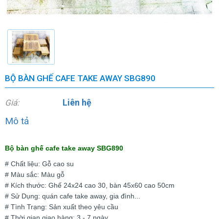
BỘ BÀN GHẾ CAFE TAKE AWAY SBG890
Liên hệ
Giá:
Mô tả
B
ộ bàn ghế cafe take away SBG890
# Chất liệu: Gỗ cao su
# Màu sắc: Màu gỗ
# Kích thước: Ghế 24x24 cao 30, bàn 45x60 cao 50cm
# Sử Dụng: quán cafe take away, gia đình...
# Tình Trạng: Sản xuất theo yêu cầu
# Thời gian giao hàng: 3 - 7 ngày.