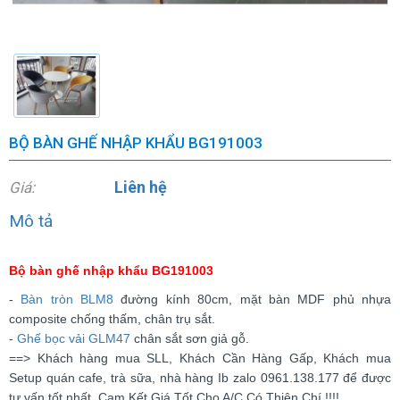
BỘ BÀN GHẾ NHẬP KHẨU BG191003
Liên hệ
Giá:
Mô tả
Bộ bàn ghế nhập khẩu BG191003
-
Bàn tròn BLM8
đường kính 80cm, mặt bàn MDF phủ nhựa
composite chống thấm, chân trụ sắt.
-
Ghế bọc vải GLM47
chân sắt sơn giả gỗ.
==> Khách hàng mua SLL, Khách Cần Hàng Gấp, Khách mua
Setup quán cafe, trà sữa, nhà hàng Ib zalo 0961.138.177 để được
tư vấn tốt nhất. Cam Kết Giá Tốt Cho A/C Có Thiện Chí !!!!