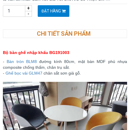
+
ĐẶT HÀNG
-
CHI TIẾT SẢN PHẨM
Bộ bàn ghế nhập khẩu BG191003
-
Bàn tròn BLM8
đường kính 80cm, mặt bàn MDF phủ nhựa
composite chống thấm, chân trụ sắt.
-
Ghế bọc vải GLM47
chân sắt sơn giả gỗ.