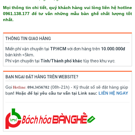
Mọi thông tin chi tiết, quý khách hàng vui lòng liên hệ hotline
0961.138.177 để tư vấn những mẫu bàn ghế chất lượng tốt
nhất.
THÔNG TIN GIAO HÀNG
Miển phí vận chuyển tại
TP.HCM
với đơn hàng trên
10.000.000đ
bán kính <5km
.
Phí vận chuyển tại
Tỉnh/Thành phố khác
tùy theo khu vực.
BẠN NGẠI ĐẶT HÀNG TRÊN WEBSITE?
Hotline:
Gọi
(08h-21h) - Kỹ thuật số sẽ đặt hàng giúp
094.3456702
bạ
n! Hoặc để lại yêu cầu tư vấn tại Link sau:
LIÊN HỆ NGAY