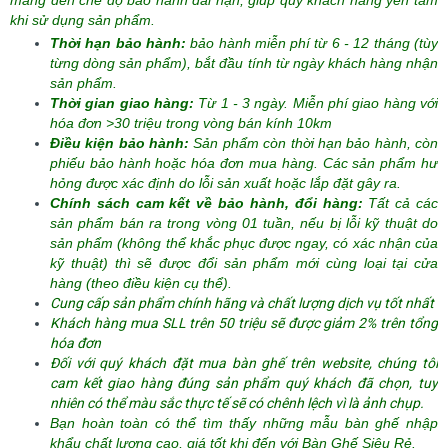
mang đến chế độ bảo hành dài hạn, giúp quý khách hàng yên tâm
khi sử dụng sản phẩm.
Thời hạn bảo hành:
bảo hành miễn phí từ 6 - 12 tháng (tùy
từng dòng sản phẩm),
bắt đầu tính từ ngày khách hàng nhận
sản phẩm.
Thời gian giao hàng:
Từ 1 - 3 ngày. Miễn phí giao hàng với
hóa đơn >30 triệu trong vòng bán kính 10km
Điều kiện bảo hành:
Sản phẩm còn thời hạn bảo hành, còn
phiếu bảo hành hoặc hóa đơn mua hàng. Các sản phẩm hư
hỏng được xác định do lỗi sản xuất hoặc lắp đặt gây ra.
Chính sách cam kết về bảo hành, đổi hàng:
Tất cả các
sản phẩm bán ra trong vòng 01 tuần, nếu bị lỗi kỹ thuật do
sản phẩm (không thể khắc phục được ngay, có xác nhận của
kỹ thuật) thì sẽ được đổi sản phẩm mới cùng loại tại cửa
hàng (theo điều kiện cụ thể).
Cung cấp sản phẩm chính hãng và chất lượng dịch vụ tốt nhất
Khách hàng mua SLL trên 50 triệu sẽ được giảm 2% trên tổng
hóa đơn
Đối với quý khách đặt mua bàn ghế trên website, chúng tôi
cam kết giao hàng đúng sản phẩm quý khách đã chọn, tuy
nhiên có thể màu sắc thực tế sẽ có chênh lệch vì là ảnh chụp.
Bạn hoàn toàn có thể tìm thấy những mẫu bàn ghế nhập
khẩu chất lượng cao, giá tốt khi đến với
Bàn Ghế Siêu Rẻ.