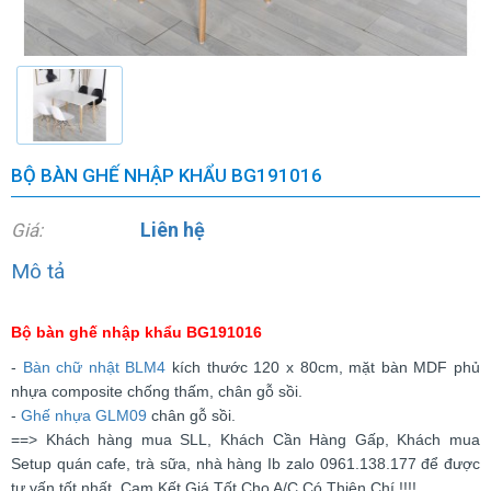
BỘ BÀN GHẾ NHẬP KHẨU BG191016
Liên hệ
Giá:
Mô tả
Bộ bàn ghế nhập khẩu BG191016
-
Bàn chữ nhật BLM4
kích thước 120 x 80cm, mặt bàn MDF phủ
nhựa composite chống thấm, chân gỗ sồi.
-
Ghế nhựa GLM09
chân gỗ sồi.
==> Khách hàng mua SLL, Khách Cần Hàng Gấp, Khách mua
Setup quán cafe, trà sữa, nhà hàng Ib zalo 0961.138.177 để được
tư vấn tốt nhất. Cam Kết Giá Tốt Cho A/C Có Thiện Chí !!!!