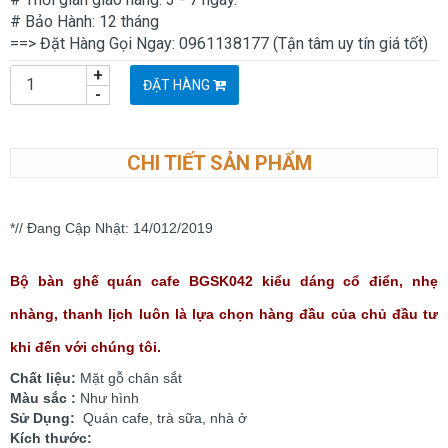
# Bảo Hành: 12 tháng
==> Đặt Hàng Gọi Ngay: 0961138177 (Tận tâm uy tín giá tốt)
+
ĐẶT HÀNG
-
CHI TIẾT SẢN PHẨM
*// Đang Cập Nhật: 14/012/2019
Bộ bàn ghế quán cafe BGSK042 kiểu dáng cổ điển, nhẹ
nhàng, thanh lịch luôn là lựa chọn hàng đầu của chủ đầu tư
khi đến với chúng tôi.
Chất liệu:
Mặt gỗ chân sắt
Màu sắc :
Như hình
Sử Dụng:
Quán cafe, trà sữa, nhà ở
Kích thước: