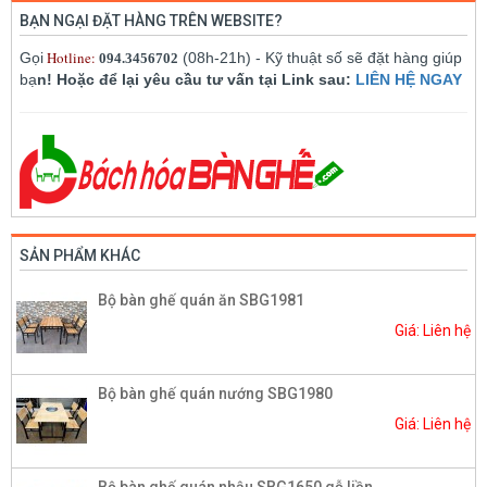
BẠN NGẠI ĐẶT HÀNG TRÊN WEBSITE?
Hotline:
Gọi
(08h-21h) - Kỹ thuật số sẽ đặt hàng giúp
094.3456702
bạ
n! Hoặc để lại yêu cầu tư vấn tại Link sau:
LIÊN HỆ NGAY
SẢN PHẨM KHÁC
Bộ bàn ghế quán ăn SBG1981
Giá: Liên hệ
Bộ bàn ghế quán nướng SBG1980
Giá: Liên hệ
Bộ bàn ghế quán nhậu SBG1650 gỗ liền