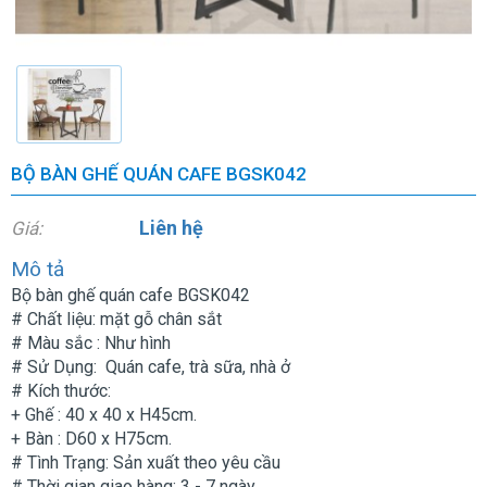
BỘ BÀN GHẾ QUÁN CAFE BGSK042
Liên hệ
Giá:
Mô tả
Bộ bàn ghế quán cafe BGSK042
# Chất liệu: mặt gỗ chân sắt
# Màu sắc : Như hình
# Sử Dụng: Quán cafe, trà sữa, nhà ở
# Kích thước:
+ Ghế : 40 x 40 x H45cm.
+ Bàn : D60 x H75cm.
# Tình Trạng: Sản xuất theo yêu cầu
# Thời gian giao hàng: 3 - 7 ngày.