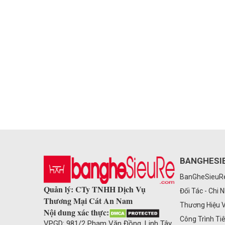
BANGHESI
BanGheSieu
Quản lý: CTy TNHH Dịch Vụ
Đối Tác - Chi 
Thương Mại Cát An Nam
Thương Hiệu 
Nội dung xác thực:
Công Trình Ti
VPGD: 981/2 Phạm Văn Đồng, Linh Tây,