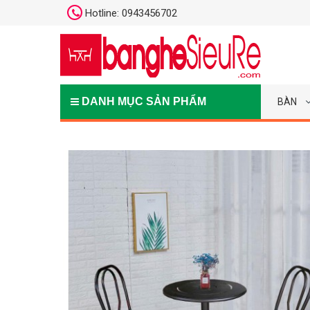
Hotline: 0943456702
DANH MỤC SẢN PHẨM
BÀN