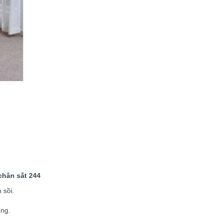
chân sắt 244
 sồi.
àng.