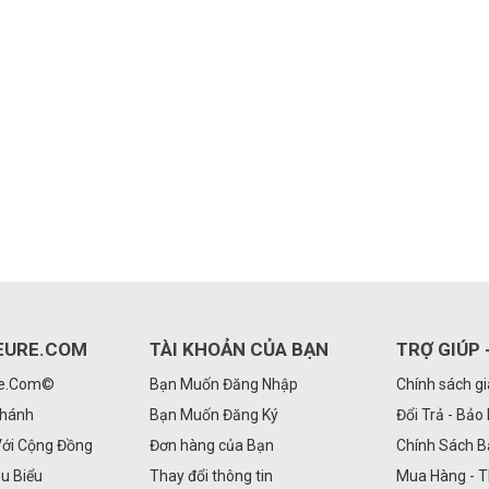
EURE.COM
TÀI KHOẢN CỦA BẠN
TRỢ GIÚP 
Re.Com©
Bạn Muốn Đăng Nhập
Chính sách g
Nhánh
Bạn Muốn Đăng Ký
Đổi Trả - Bảo
Với Cộng Đồng
Đơn hàng của Bạn
Chính Sách 
êu Biểu
Thay đổi thông tin
Mua Hàng - 