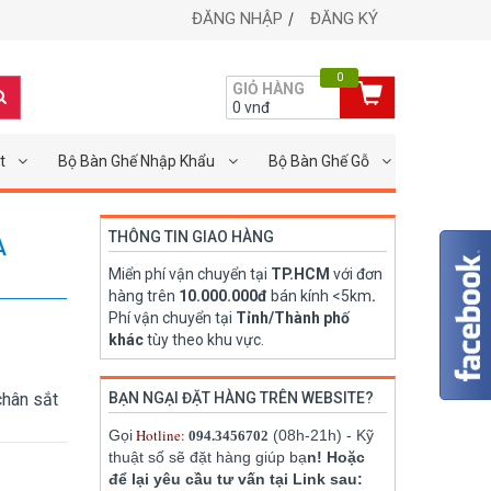
ĐĂNG NHẬP
ĐĂNG KÝ
0
GIỎ HÀNG
0
vnđ
t
Bộ Bàn Ghế Nhập Khẩu
Bộ Bàn Ghế Gỗ
THÔNG TIN GIAO HÀNG
À
Miển phí vận chuyển tại
TP.HCM
với đơn
hàng trên
10.000.000đ
bán kính <5km
.
Phí vận chuyển tại
Tỉnh/Thành phố
khác
tùy theo khu vực.
chân sắt
BẠN NGẠI ĐẶT HÀNG TRÊN WEBSITE?
Hotline:
Gọi
(08h-21h) - Kỹ
094.3456702
thuật số sẽ đặt hàng giúp bạ
n! Hoặc
để lại yêu cầu tư vấn tại Link sau: