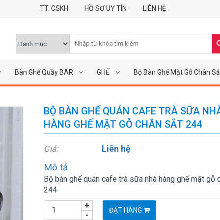
TT. CSKH
HỒ SƠ UY TÍN
LIÊN HỆ
Bàn Ghế Quầy BAR
GHẾ
Bộ Bàn Ghế Mặt Gỗ Chân Sắ
BỘ BÀN GHẾ QUÁN CAFE TRÀ SỮA NH
HÀNG GHẾ MẶT GỖ CHÂN SẮT 244
Liên hệ
Giá:
Mô tả
Bộ bàn ghế quán cafe trà sữa nhà hàng ghế mặt gỗ 
244
+
ĐẶT HÀNG
-