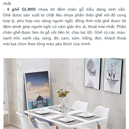
nhất.
-
4 ghế GLM05
nhựa lót đệm chân gỗ kiểu dáng xinh xắn.
Ghế được sản xuất từ c
hất liệu nhựa phần thân ghế với độ cong
hợp lý, phù hợp vóc dáng người ngồi, đồng thời mặt ghế được lót
đệm simili giúp người ngồi có cảm giác êm ái, thoải mái nhất. Phần
chân ghế được làm từ gỗ sồi bền bỉ, chịu lực tốt. Ghế có các màu:
xanh trời, xanh cây, vàng, đỏ, cam, xám, trắng, đen, khách thoải
mái lựa chọn theo tông màu yêu thích của mình.