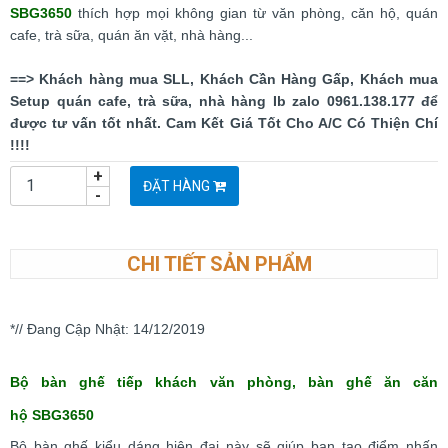
SBG3650
thích hợp mọi không gian từ văn phòng, căn hộ, quán
cafe, trà sữa, quán ăn vặt, nhà hàng...
==> Khách hàng mua SLL, Khách Cần Hàng Gấp, Khách mua
Setup quán cafe, trà sữa, nhà hàng Ib zalo 0961.138.177 để
được tư vấn tốt nhất. Cam Kết Giá Tốt Cho A/C Có Thiện Chí
!!!!
+
ĐẶT HÀNG
-
CHI TIẾT SẢN PHẨM
*// Đang Cập Nhật: 14
/12/2019
Bộ
bàn ghế tiếp khách văn phòng, bàn ghế ăn căn
hộ SBG3650
Bộ bàn ghế kiểu dáng hiện đại này sẽ giúp bạn tạo điểm nhấn