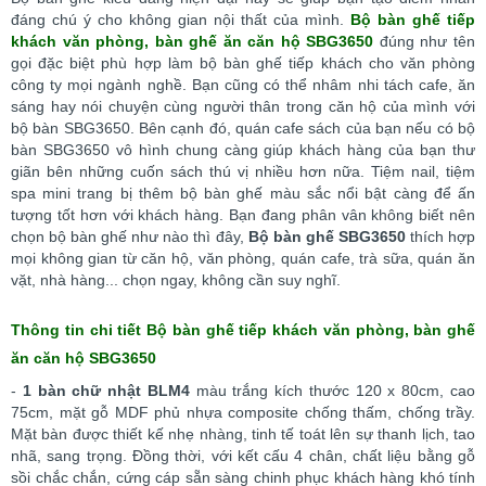
đáng chú ý cho không gian nội thất của mình.
Bộ
bàn ghế tiếp
khách văn phòng, bàn ghế ăn căn hộ SBG3650
đúng như tên
gọi đặc biệt phù hợp làm bộ bàn ghế tiếp khách cho văn phòng
công ty mọi ngành nghề. Bạn cũng có thể nhâm nhi tách cafe, ăn
sáng hay nói chuyện cùng người thân trong căn hộ của mình với
bộ bàn SBG3650. Bên cạnh đó, quán cafe sách của bạn nếu có bộ
bàn SBG3650 vô hình chung càng giúp khách hàng của bạn thư
giãn bên những cuốn sách thú vị nhiều hơn nữa. Tiệm nail, tiệm
spa mini trang bị thêm bộ bàn ghế màu sắc nổi bật càng để ấn
tượng tốt hơn với khách hàng. Bạn đang phân vân không biết nên
chọn bộ bàn ghế như nào thì đây,
Bộ bàn ghế SBG3650
thích hợp
mọi không gian từ căn hộ, văn phòng, quán cafe, trà sữa, quán ăn
vặt, nhà hàng... chọn ngay, không cần suy nghĩ.
Thông tin chi tiết
Bộ
bàn ghế tiếp khách văn phòng, bàn ghế
ăn căn hộ SBG3650
-
1
bàn chữ nhật BLM4
màu trắng kích thước 120 x 80cm, cao
75cm, mặt gỗ MDF phủ nhựa composite chống thấm, chống trầy.
Mặt bàn được thiết kế nhẹ nhàng, tinh tế toát lên sự thanh lịch, tao
nhã, sang trọng. Đồng thời, với kết cấu 4 chân, chất liệu bằng gỗ
sồi chắc chắn, cứng cáp sẵn sàng chinh phục khách hàng khó tính