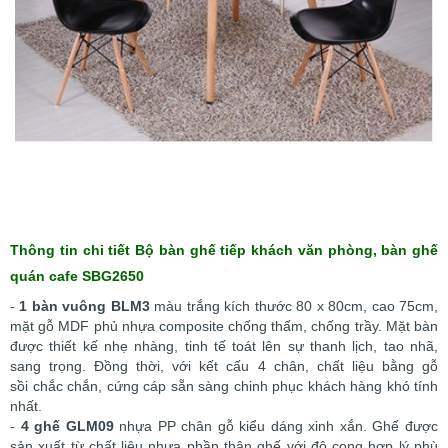
Thông tin chi tiết
Bộ
bàn ghế tiếp khách văn phòng, bàn ghế
quán cafe SBG2650
-
1
bàn vuông BLM3
màu trắng kích thước 80 x 80cm, cao 75cm,
mặt gỗ MDF phủ nhựa composite chống thấm, chống trầy. Mặt bàn
được thiết kế nhẹ nhàng, tinh tế toát lên sự thanh lịch, tao nhã,
sang trọng. Đồng thời, với kết cấu 4 chân, chất liệu bằng gỗ
sồi chắc chắn, cứng cáp sẵn sàng chinh phục khách hàng khó tính
nhất.
-
4 ghế GLM09
nhựa PP chân gỗ kiểu dáng xinh xắn. Ghế
được
sản xuất từ c
hất liệu nhựa phần thân ghế với độ cong hợp lý phù