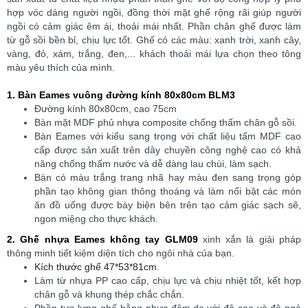
hợp vóc dáng người ngồi, đồng thời mặt ghế rộng rãi giúp người
ngồi có cảm giác êm ái, thoải mái nhất. Phần chân ghế được làm
từ gỗ sồi bền bỉ, chịu lực tốt. Ghế có các màu: xanh trời, xanh cây,
vàng, đỏ, xám, trắng, đen,... khách thoải mái lựa chọn theo tông
màu yêu thích của mình.
1. Bàn Eames vuông đường kính 80x80cm BLM3
Đường kính 80x80cm, cao 75cm
Bàn mặt MDF phủ nhựa composite chống thấm chân gỗ sồi.
Bàn Eames với kiểu sang trọng với chất liệu tấm MDF cao
cấp được sản xuất trên dây chuyền công nghệ cao có khả
năng chống thấm nước và dễ dàng lau chùi, làm sạch.
Bàn có màu trắng trang nhã hay màu đen sang trọng góp
phần tạo không gian thông thoáng và làm nổi bật các món
ăn đồ uống được bày biện bên trên tạo cảm giác sạch sẽ,
ngon miệng cho thực khách.
2. Ghế nhựa Eames
không tay GLM09
xinh xắn là giải pháp
thông minh tiết kiệm diện tích cho ngôi nhà của bạn.
Kích thước ghế 47*53*81cm.
Làm từ nhựa PP cao cấp, chịu lực và chịu nhiệt tốt, kết hợp
chân gỗ và khung thép chắc chắn.