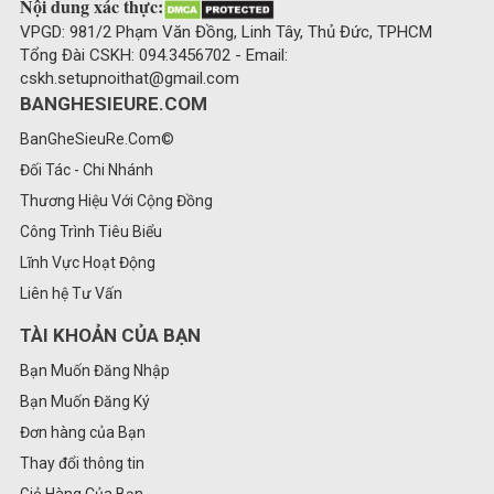
Nội dung xác thực:
VPGD: 981/2 Phạm Văn Đồng, Linh Tây, Thủ Đức, TPHCM
Tổng Đài CSKH: 094.3456702 - Email:
cskh.setupnoithat@gmail.com
BANGHESIEURE.COM
BanGheSieuRe.Com©
Đối Tác - Chi Nhánh
Thương Hiệu Với Cộng Đồng
Công Trình Tiêu Biểu
Lĩnh Vực Hoạt Động
Liên hệ Tư Vấn
TÀI KHOẢN CỦA BẠN
Bạn Muốn Đăng Nhập
Bạn Muốn Đăng Ký
Đơn hàng của Bạn
Thay đổi thông tin
Giỏ Hàng Của Bạn