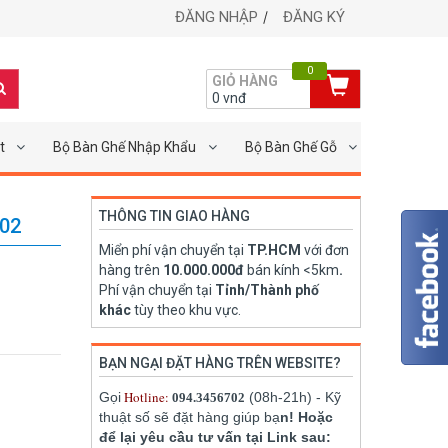
ĐĂNG NHẬP
ĐĂNG KÝ
0
GIỎ HÀNG
0
vnđ
t
Bộ Bàn Ghế Nhập Khẩu
Bộ Bàn Ghế Gỗ
THÔNG TIN GIAO HÀNG
02
Miển phí vận chuyển tại
TP.HCM
với đơn
hàng trên
10.000.000đ
bán kính <5km
.
Phí vận chuyển tại
Tỉnh/Thành phố
khác
tùy theo khu vực.
BẠN NGẠI ĐẶT HÀNG TRÊN WEBSITE?
Hotline:
Gọi
(08h-21h) - Kỹ
094.3456702
thuật số sẽ đặt hàng giúp bạ
n! Hoặc
để lại yêu cầu tư vấn tại Link sau: