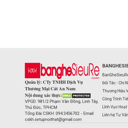
BANGHESI
BanGheSieu
Quản lý: CTy TNHH Dịch Vụ
Đối Tác - Chi 
Thương Mại Cát An Nam
Thương Hiệu 
Nội dung xác thực:
Công Trình Ti
VPGD: 981/2 Phạm Văn Đồng, Linh Tây,
Lĩnh Vực Hoạt
Thủ Đức, TPHCM
Tổng Đài CSKH: 094.3456702 - Email:
Liên hệ Tư Vấ
cskh.setupnoithat@gmail.com