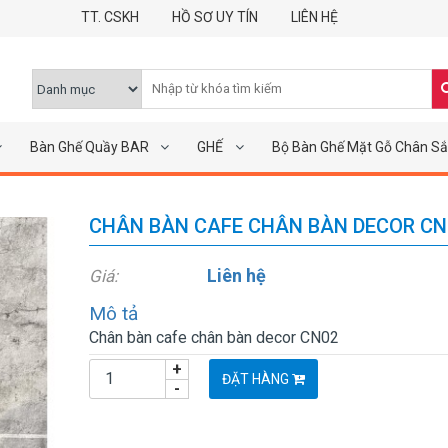
TT. CSKH
HỒ SƠ UY TÍN
LIÊN HỆ
Bàn Ghế Quầy BAR
GHẾ
Bộ Bàn Ghế Mặt Gỗ Chân Sắ
CHÂN BÀN CAFE CHÂN BÀN DECOR CN
Liên hệ
Giá:
Mô tả
Chân bàn cafe chân bàn decor CN02
+
ĐẶT HÀNG
-