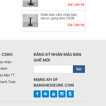
Giá: Liên hệ
Chân bàn cafe chân bàn
decor gang đúc CS28
Giá: Liên hệ
- CSKH
ĐĂNG KÝ NHẬN MẪU BÀN
GHẾ MỚI
iao nhận
 Hành
Gửi
Bảo Mật TT
MẠNG XH OF
Thanh Toán
BANGHESIEURE.COM