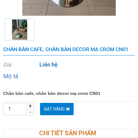
CHÂN BÀN CAFE, CHÂN BÀN DECOR MẠ CROM CN01
Liên hệ
Giá:
Mô tả
Chân bàn cafe, chân bàn decor mạ crom CN01
+
ĐẶT HÀNG
-
CHI TIẾT SẢN PHẨM