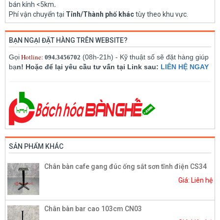
bán kính <5km
.
Phí vận chuyển tại
Tỉnh/Thành phố khác
tùy theo khu vực.
BẠN NGẠI ĐẶT HÀNG TRÊN WEBSITE?
Hotline:
Gọi
(08h-21h) - Kỹ thuật số sẽ đặt hàng giúp
094.3456702
bạ
n! Hoặc để lại yêu cầu tư vấn tại Link sau:
LIÊN HỆ NGAY
SẢN PHẨM KHÁC
Chân bàn cafe gang đúc ống sắt sơn tĩnh điện CS34
Giá: Liên hệ
Chân bàn bar cao 103cm CN03