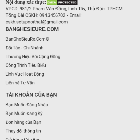
Nội dung xác thực:
VPGD: 981/2 Phạm Văn Đồng, Linh Tây, Thủ Đức, TPHCM
Tổng Đài CSKH: 094.3456702 - Email:
cskh.setupnoithat@gmail.com
BANGHESIEURE.COM
BanGheSieuRe.Com©
Đối Tác - Chi Nhánh
Thương Hiệu Với Cộng Đồng
Công Trình Tiêu Biểu
Lĩnh Vực Hoạt Động
Liên hệ Tư Vấn
TÀI KHOẢN CỦA BẠN
Bạn Muốn Đăng Nhập
Bạn Muốn Đăng Ký
Đơn hàng của Bạn
Thay đổi thông tin
Giỏ Hàng Của Bạn