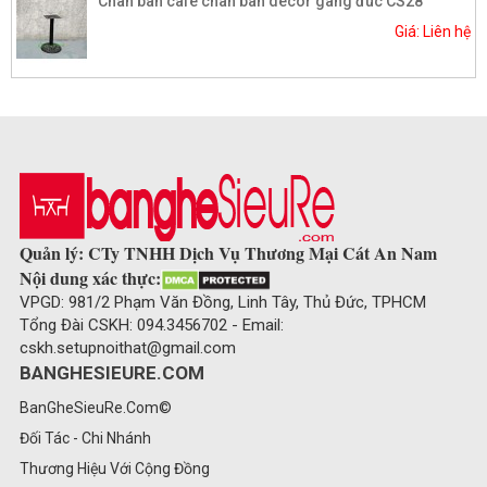
Chân bàn cafe chân bàn decor gang đúc CS28
Giá: Liên hệ
Quản lý: CTy TNHH Dịch Vụ Thương Mại Cát An Nam
Nội dung xác thực:
VPGD: 981/2 Phạm Văn Đồng, Linh Tây, Thủ Đức, TPHCM
Tổng Đài CSKH: 094.3456702 - Email:
cskh.setupnoithat@gmail.com
BANGHESIEURE.COM
BanGheSieuRe.Com©
Đối Tác - Chi Nhánh
Thương Hiệu Với Cộng Đồng