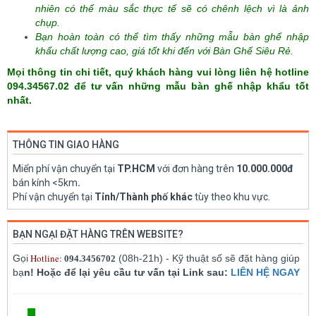
nhiên có thể màu sắc thực tế sẽ có chênh lệch vì là ảnh
chụp.
Bạn hoàn toàn có thể tìm thấy những mẫu bàn ghế nhập
khẩu chất lượng cao, giá tốt khi đến với Bàn Ghế Siêu Rẻ.
Mọi thông tin chi tiết, quý khách hàng vui lòng liên hệ hotline
094.34567.02 để tư vấn những mẫu bàn ghế nhập khẩu tốt
nhất.
THÔNG TIN GIAO HÀNG
Miển phí vận chuyển tại
TP.HCM
với đơn hàng trên
10.000.000đ
bán kính <5km
.
Phí vận chuyển tại
Tỉnh/Thành phố khác
tùy theo khu vực.
BẠN NGẠI ĐẶT HÀNG TRÊN WEBSITE?
Hotline:
Gọi
(08h-21h) - Kỹ thuật số sẽ đặt hàng giúp
094.3456702
bạ
n! Hoặc để lại yêu cầu tư vấn tại Link sau:
LIÊN HỆ NGAY