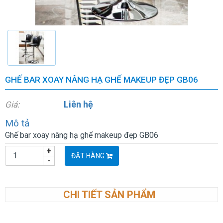
GHẾ BAR XOAY NÂNG HẠ GHẾ MAKEUP ĐẸP GB06
Liên hệ
Giá:
Mô tả
Ghế bar xoay nâng hạ ghế makeup đẹp GB06
+
ĐẶT HÀNG
-
CHI TIẾT SẢN PHẨM