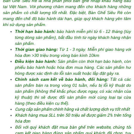
Bàn Ghế Siêu Rẻ là nhà phân phối bàn ghế nhập khẩu hàng đầu
tại Việt Nam. Với phương châm mang đến cho khách hàng những
sản phẩm có chất lượng tốt nhất. Đặc biệt,
Bàn Ghế Siêu Rẻ
còn
mang đến chế độ bảo hành dài hạn, giúp quý khách hàng yên tâm
khi sử dụng sản phẩm.
Thời hạn bảo hành:
bảo hành miễn phí từ 6 - 12 tháng (tùy
từng dòng sản phẩm),
bắt đầu tính từ ngày khách hàng nhận
sản phẩm.
Thời gian giao hàng:
Từ 1 - 3 ngày. Miễn phí giao hàng với
hóa đơn >30 triệu trong vòng bán kính 10km
Điều kiện bảo hành:
Sản phẩm còn thời hạn bảo hành, còn
phiếu bảo hành hoặc hóa đơn mua hàng. Các sản phẩm hư
hỏng được xác định do lỗi sản xuất hoặc lắp đặt gây ra.
Chính sách cam kết về bảo hành, đổi hàng:
Tất cả các
sản phẩm bán ra trong vòng 01 tuần, nếu bị lỗi kỹ thuật do
sản phẩm (không thể khắc phục được ngay, có xác nhận của
kỹ thuật) thì sẽ được đổi sản phẩm mới cùng loại tại cửa
hàng (theo điều kiện cụ thể).
Cung cấp sản phẩm chính hãng và chất lượng dịch vụ tốt nhất
Khách hàng mua SLL trên 50 triệu sẽ được giảm 2% trên tổng
hóa đơn
Đối với quý khách đặt mua bàn ghế trên website, chúng tôi
cam kết giao hàng đúng sản phẩm quý khách đã chọn, tuy