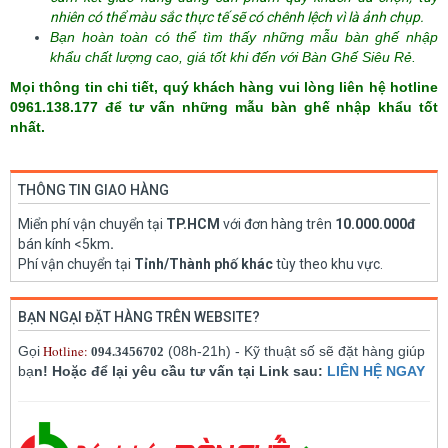
nhiên có thể màu sắc thực tế sẽ có chênh lệch vì là ảnh chụp.
Bạn hoàn toàn có thể tìm thấy những mẫu bàn ghế nhập
khẩu chất lượng cao, giá tốt khi đến với
Bàn Ghế Siêu Rẻ.
Mọi thông tin chi tiết, quý khách hàng vui lòng liên hệ hotline
0961.138.177 để tư vấn những mẫu bàn ghế nhập khẩu tốt
nhất.
THÔNG TIN GIAO HÀNG
Miển phí vận chuyển tại
TP.HCM
với đơn hàng trên
10.000.000đ
bán kính <5km
.
Phí vận chuyển tại
Tỉnh/Thành phố khác
tùy theo khu vực.
BẠN NGẠI ĐẶT HÀNG TRÊN WEBSITE?
Hotline:
Gọi
(08h-21h) - Kỹ thuật số sẽ đặt hàng giúp
094.3456702
bạ
n! Hoặc để lại yêu cầu tư vấn tại Link sau:
LIÊN HỆ NGAY