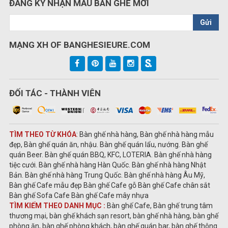
ĐĂNG KÝ NHẬN MẪU BÀN GHẾ MỚI
Gửi
MẠNG XH OF BANGHESIEURE.COM
ĐỐI TÁC - THÀNH VIÊN
TÌM THEO TỪ KHÓA
: Bàn ghế nhà hàng, Bàn ghế nhà hàng mẫu
đẹp, Bàn ghế quán ăn, nhậu. Bàn ghế quán lẩu, nướng. Bàn ghế
quán Beer. Bàn ghế quán BBQ, KFC, LOTERIA. Bàn ghế nhà hàng
tiệc cưới. Bàn ghế nhà hàng Hàn Quốc. Bàn ghế nhà hàng Nhật
Bản. Bàn ghế nhà hàng Trung Quốc. Bàn ghế nhà hàng Âu Mỹ,
Bàn ghế Cafe mẫu đẹp Bàn ghế Cafe gỗ Bàn ghế Cafe chân sắt
Bàn ghế Sofa Cafe Bàn ghế Cafe mây nhựa
TÌM KIẾM THEO DANH MỤC :
Bàn ghế Cafe, Bàn ghế trung tâm
thương mại, bàn ghế khách sạn resort, bàn ghế nhà hàng, bàn ghế
phòng ăn, bàn ghế phòng khách, bàn ghế quán bar, bàn ghế thông