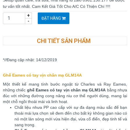
Setup quán cafe, trà sữa, nhà hàng Ib zalo 0961.138.177 để được
tư vấn tốt nhất. Cam Kết Giá Tốt Cho A/C Có Thiện Chí !!!!
+
ĐẶT HÀNG
-
CHI TIẾT SẢN PHẨM
*//Đang cập nhật: 14/12/2019
Ghế Eames có tay vịn chân mạ GLM14A
Một thiết kế mang tính bước ngoặt từ Charles và Ray Eames,
những chiếc
ghế Eames có tay vịn chân mạ GLM14A
bằng nhựa
đúc với những đường cong nâng niu cơ thể người dùng, mang lại
một chỗ ngồi thoải mái và linh hoạt.
Chất liệu nhưa PP cao cấp với sự đa dạng màu sắc để bạn
thoải mái lựa chọn sẽ đem đến cho bất kỳ không gian nào có
nó một làn sóng mới vừa hiện đại, vừa cổ điển, đẹp tinh tế và
sang trọng.