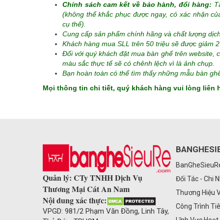
Chính sách cam kết về bảo hành, đổi hàng:
Tấ
(không thể khắc phục được ngay, có xác nhận của 
cụ thể).
Cung cấp sản phẩm chính hãng và chất lượng dịch
Khách hàng mua SLL trên 50 triệu sẽ được giảm 2
Đối với quý khách đặt mua bàn ghế trên website, 
màu sắc thực tế sẽ có chênh lệch vì là ảnh chụp.
Bạn hoàn toàn có thể tìm thấy những mẫu bàn ghế 
Mọi thông tin chi tiết, quý khách hàng vui lòng liê
BANGHESI
BanGheSieu
Quản lý: CTy TNHH Dịch Vụ
Đối Tác - Chi 
Thương Mại Cát An Nam
Thương Hiệu 
Nội dung xác thực:
Công Trình Ti
VPGD: 981/2 Phạm Văn Đồng, Linh Tây,