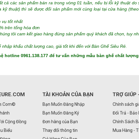
t cả các sản phẩm bán ra trong vòng 01 tuần, nếu bị lỗi kỹ thuật d
kỹ thuật) thì sẽ được đổi sản phẩm mới cùng loại tại cửa hàng (theo
 vụ tốt nhất
% trên tổng hóa đơn
chúng tôi cam kết giao hàng đúng sản phẩm quý khách đã chọn, tuy nh
nhập khẩu chất lượng cao, giá tốt khi đến với Bàn Ghế Siêu Rẻ.
n hệ hotline 0961.138.177 để tư vấn những mẫu bàn ghế chất lượng 
EURE.COM
TÀI KHOẢN CỦA BẠN
TRỢ GIÚP 
Re.Com©
Bạn Muốn Đăng Nhập
Chính sách g
Nhánh
Bạn Muốn Đăng Ký
Đổi Trả - Bảo
Với Cộng Đồng
Đơn hàng của Bạn
Chính Sách 
êu Biểu
Thay đổi thông tin
Mua Hàng - 