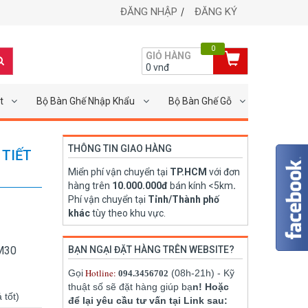
ĐĂNG NHẬP
ĐĂNG KÝ
0
GIỎ HÀNG
0
vnđ
t
Bộ Bàn Ghế Nhập Khẩu
Bộ Bàn Ghế Gỗ
THÔNG TIN GIAO HÀNG
 TIẾT
Miển phí vận chuyển tại
TP.HCM
với đơn
hàng trên
10.000.000đ
bán kính <5km
.
Phí vận chuyển tại
Tỉnh/Thành phố
khác
tùy theo khu vực.
LM30
BẠN NGẠI ĐẶT HÀNG TRÊN WEBSITE?
Hotline:
Gọi
(08h-21h) - Kỹ
094.3456702
thuật số sẽ đặt hàng giúp bạ
n! Hoặc
 tốt)
để lại yêu cầu tư vấn tại Link sau: