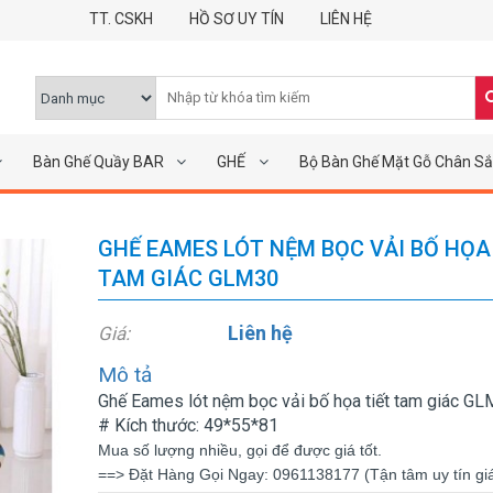
TT. CSKH
HỒ SƠ UY TÍN
LIÊN HỆ
Bàn Ghế Quầy BAR
GHẾ
Bộ Bàn Ghế Mặt Gỗ Chân Sắ
GHẾ EAMES LÓT NỆM BỌC VẢI BỐ HỌA
TAM GIÁC GLM30
Liên hệ
Giá:
Mô tả
Ghế Eames lót nệm bọc vải bố họa tiết tam giác G
# Kích thước: 49*55*81
Mua số lượng nhiều, gọi để được giá tốt.
==> Đặt Hàng Gọi Ngay: 0961138177 (Tận tâm uy tín giá