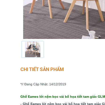
CHI TIẾT SẢN PHẨM
*// Đang Cập Nhật: 14/12/2019
Ghế Eames lót nệm bọc vải bố họa tiết tam giác GL
- Ghế Eames lót nệm bọc vải bố họa tiết tam giác 