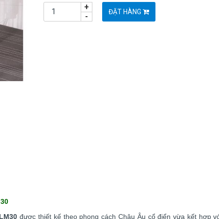
+
ĐẶT HÀNG
-
M30
GLM30
được thiết kế theo phong cách Châu Âu cổ điển vừa kết hợp vớ