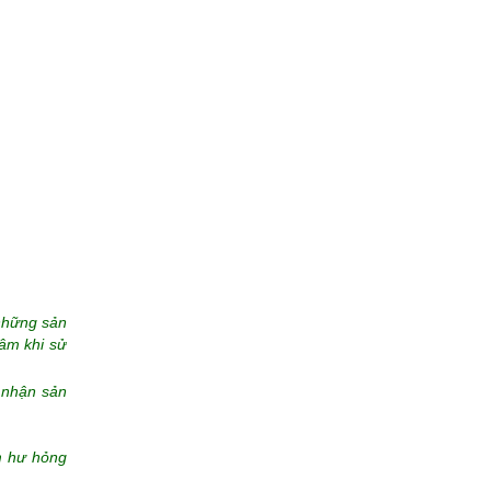
những sản
âm khi sử
 nhận sản
m hư hỏng