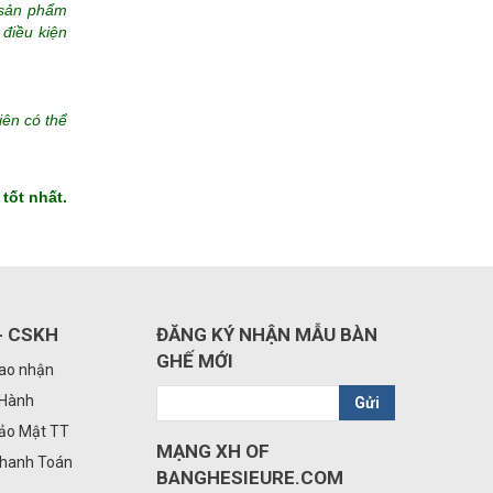
o sản phẩm
 điều kiện
iên có thể
tốt nhất.
- CSKH
ĐĂNG KÝ NHẬN MẪU BÀN
GHẾ MỚI
iao nhận
 Hành
Gửi
Bảo Mật TT
MẠNG XH OF
Thanh Toán
BANGHESIEURE.COM