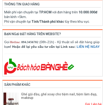
THÔNG TIN GIAO HÀNG
Miển phí vận chuyển tại
TP.HCM
với đơn hàng trên
10.000.000đ
bán kính <5km
.
Phí vận chuyển tại
Tỉnh/Thành phố khác
tùy theo khu vực.
BẠN NGẠI ĐẶT HÀNG TRÊN WEBSITE?
Hotline:
Gọi
(08h-21h) - Kỹ thuật số sẽ đặt hàng giúp
094.3456702
bạ
n! Hoặc để lại yêu cầu tư vấn tại Link sau:
LIÊN HỆ NGAY
SẢN PHẨM KHÁC
Ghế gội đầu, ghế xoay cho tiệm nail, tiệm làm đẹp,
makeup
Giá: Liên hệ