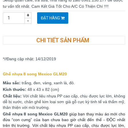
Setup quán cafe, trà sữa, nhà hàng Ib zalo 0961.138.177 để được
tư vấn tốt nhất. Cam Kết Giá Tốt Cho A/C Có Thiện Chí !!!!
+
ĐẶT HÀNG
-
CHI TIẾT SẢN PHẨM
*//Đang cập nhật: 14/12/2019
Ghế nhựa 8 song Mexico GLM20
Màu sắc:
trắng, đen, vàng, xanh lá, đỏ.
Kích thước:
48 x 43 x 82 (cm)
Chất liệu:
Với chất liệu nhựa PP cao cấp, chịu được lực lớn, không
dễ bị xước, chân ghế kim loại sơn giả gỗ cực kỳ tinh tế và thẩm mỹ,
thân thiện với môi trường.
Ghế nhựa 8 song Mexico GLM20
giúp bạn thay màu áo mới cho
đứa “con cưng” của bạn chưa bao giờ chất đến thế - ĐỘC nhất
trên thị trường. Với chất liệu nhựa PP cao cấp, chịu được lực lớn,