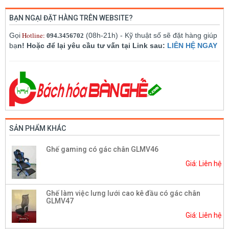
BẠN NGẠI ĐẶT HÀNG TRÊN WEBSITE?
Hotline:
Gọi
(08h-21h) - Kỹ thuật số sẽ đặt hàng giúp
094.3456702
bạ
n! Hoặc để lại yêu cầu tư vấn tại Link sau:
LIÊN HỆ NGAY
SẢN PHẨM KHÁC
Ghế gaming có gác chân GLMV46
Giá: Liên hệ
Ghế làm việc lưng lưới cao kê đầu có gác chân
GLMV47
Giá: Liên hệ