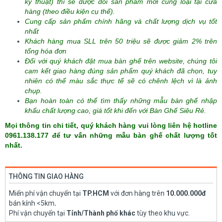
kỹ thuật) thì sẽ được đổi sản phẩm mới cùng loại tại cửa
hàng (theo điều kiện cụ thể).
Cung cấp sản phẩm chính hãng và chất lượng dịch vụ tốt
nhất
Khách hàng mua SLL trên 50 triệu sẽ được giảm 2% trên
tổng hóa đơn
Đối với quý khách đặt mua bàn ghế trên website, chúng tôi
cam kết giao hàng đúng sản phẩm quý khách đã chọn, tuy
nhiên có thể màu sắc thực tế sẽ có chênh lệch vì là ảnh
chụp.
Bạn hoàn toàn có thể tìm thấy những mẫu bàn ghế nhập
khẩu chất lượng cao, giá tốt khi đến với Bàn Ghế Siêu Rẻ.
Mọi thông tin chi tiết, quý khách hàng vui lòng liên hệ hotline
0961.138.177 để tư vấn những mẫu bàn ghế chất lượng tốt
nhất.
THÔNG TIN GIAO HÀNG
Miển phí vận chuyển tại
TP.HCM
với đơn hàng trên
10.000.000đ
bán kính <5km
.
Phí vận chuyển tại
Tỉnh/Thành phố khác
tùy theo khu vực.