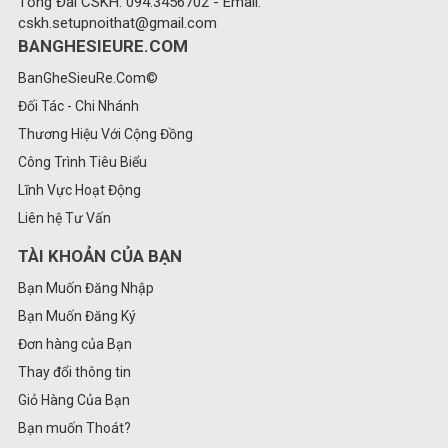
Tổng Đài CSKH: 094.3456702 - Email:
cskh.setupnoithat@gmail.com
BANGHESIEURE.COM
BanGheSieuRe.Com©
Đối Tác - Chi Nhánh
Thương Hiệu Với Cộng Đồng
Công Trình Tiêu Biểu
Lĩnh Vực Hoạt Động
Liên hệ Tư Vấn
TÀI KHOẢN CỦA BẠN
Bạn Muốn Đăng Nhập
Bạn Muốn Đăng Ký
Đơn hàng của Bạn
Thay đổi thông tin
Giỏ Hàng Của Bạn
Bạn muốn Thoát?