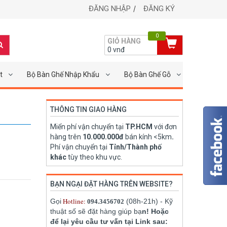
ĐĂNG NHẬP
ĐĂNG KÝ
0
GIỎ HÀNG
0
vnđ
t
Bộ Bàn Ghế Nhập Khẩu
Bộ Bàn Ghế Gỗ
THÔNG TIN GIAO HÀNG
Miển phí vận chuyển tại
TP.HCM
với đơn
hàng trên
10.000.000đ
bán kính <5km
.
Phí vận chuyển tại
Tỉnh/Thành phố
khác
tùy theo khu vực.
BẠN NGẠI ĐẶT HÀNG TRÊN WEBSITE?
Hotline:
Gọi
(08h-21h) - Kỹ
094.3456702
thuật số sẽ đặt hàng giúp bạ
n! Hoặc
để lại yêu cầu tư vấn tại Link sau: