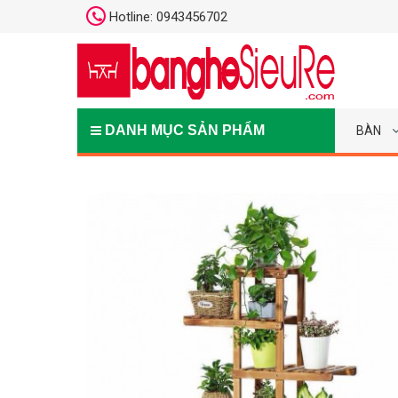
Hotline: 0943456702
DANH MỤC SẢN PHẨM
BÀN