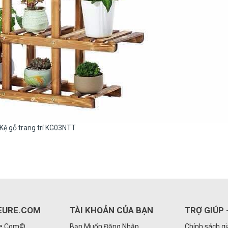
Kệ gỗ trang trí KG03NTT
EURE.COM
TÀI KHOẢN CỦA BẠN
TRỢ GIÚP 
Re.Com©
Bạn Muốn Đăng Nhập
Chính sách g