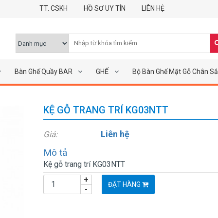
TT. CSKH
HỒ SƠ UY TÍN
LIÊN HỆ
Bàn Ghế Quầy BAR
GHẾ
Bộ Bàn Ghế Mặt Gỗ Chân Sắ
KỆ GỖ TRANG TRÍ KG03NTT
Liên hệ
Giá:
Mô tả
Kệ gỗ trang trí KG03NTT
+
ĐẶT HÀNG
-