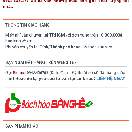
0961.138.177 để tư vấn những mẫu bàn ghế chất lượng tốt
nhất.
THÔNG TIN GIAO HÀNG
Miển phí vận chuyển tại
TP.HCM
với đơn hàng trên
10.000.000đ
bán kính <5km
.
Phí vận chuyển tại
Tỉnh/Thành phố khác
tùy theo khu vực.
BẠN NGẠI ĐẶT HÀNG TRÊN WEBSITE?
Hotline:
Gọi
(08h-21h) - Kỹ thuật số sẽ đặt hàng giúp
094.3456702
bạ
n! Hoặc để lại yêu cầu tư vấn tại Link sau:
LIÊN HỆ NGAY
SẢN PHẨM KHÁC