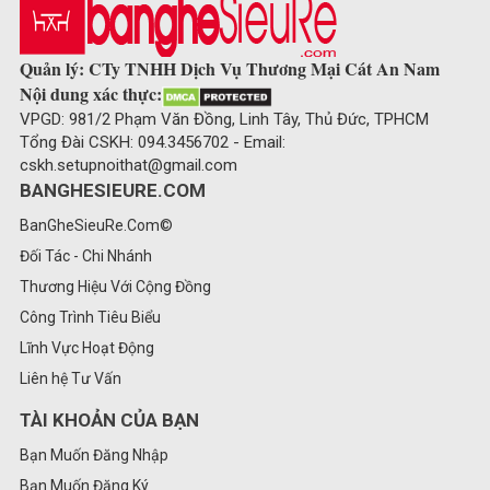
Quản lý: CTy TNHH Dịch Vụ Thương Mại Cát An Nam
Nội dung xác thực:
VPGD: 981/2 Phạm Văn Đồng, Linh Tây, Thủ Đức, TPHCM
Tổng Đài CSKH: 094.3456702 - Email:
cskh.setupnoithat@gmail.com
BANGHESIEURE.COM
BanGheSieuRe.Com©
Đối Tác - Chi Nhánh
Thương Hiệu Với Cộng Đồng
Công Trình Tiêu Biểu
Lĩnh Vực Hoạt Động
Liên hệ Tư Vấn
TÀI KHOẢN CỦA BẠN
Bạn Muốn Đăng Nhập
Bạn Muốn Đăng Ký