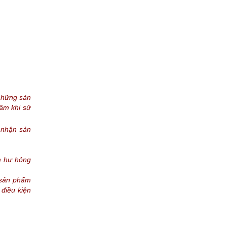
những sản
âm khi sử
 nhận sản
m hư hỏng
o sản phẩm
 điều kiện