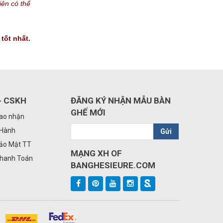
iên có thể
tốt nhất.
- CSKH
ĐĂNG KÝ NHẬN MẪU BÀN
GHẾ MỚI
iao nhận
 Hành
Gửi
Bảo Mật TT
MẠNG XH OF
Thanh Toán
BANGHESIEURE.COM