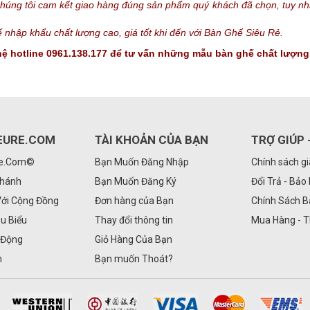
chúng tôi cam kết giao hàng đúng sản phẩm quý khách đã chọn, tuy nh
nhập khẩu chất lượng cao, giá tốt khi đến với Bàn Ghế Siêu Rẻ.
n hệ hotline 0961.138.177 để tư vấn những mẫu bàn ghế chất lượng 
EURE.COM
TÀI KHOẢN CỦA BẠN
TRỢ GIÚP 
Re.Com©
Bạn Muốn Đăng Nhập
Chính sách g
Nhánh
Bạn Muốn Đăng Ký
Đổi Trả - Bảo
Với Cộng Đồng
Đơn hàng của Bạn
Chính Sách 
êu Biểu
Thay đổi thông tin
Mua Hàng - 
 Động
Giỏ Hàng Của Bạn
n
Bạn muốn Thoát?