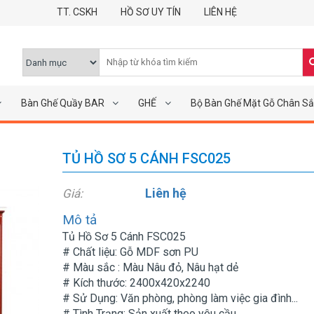
TT. CSKH
HỒ SƠ UY TÍN
LIÊN HỆ
Bàn Ghế Quầy BAR
GHẾ
Bộ Bàn Ghế Mặt Gỗ Chân Sắ
TỦ HỒ SƠ 5 CÁNH FSC025
Liên hệ
Giá:
Mô tả
Tủ Hồ Sơ 5 Cánh FSC025
# Chất liệu: Gỗ MDF sơn PU
# Màu sắc : Màu Nâu đỏ, Nâu hạt dẻ
# Kích thước: 2400x420x2240
# Sử Dụng: Văn phòng, phòng làm việc gia đình...
# Tình Trạng: Sản xuất theo yêu cầu