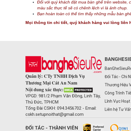
Đối với quý khách đặt mua bàn ghế trên website, 
màu sắc thực tế sẽ có chênh lệch vì là ảnh chụp.
Bạn hoàn toàn có thể tìm thấy những mẫu bàn ghế 
Mọi thông tin chi tiết, quý khách hàng vui lòng liê
BANGHESI
BanGheSieu
Quản lý: CTy TNHH Dịch Vụ
Đối Tác - Chi 
Thương Mại Cát An Nam
Thương Hiệu 
Nội dung xác thực:
Công Trình Ti
VPGD: 981/2 Phạm Văn Đồng, Linh Tây,
Lĩnh Vực Hoạt
Thủ Đức, TPHCM
Tổng Đài CSKH: 094.3456702 - Email:
Liên hệ Tư Vấ
cskh.setupnoithat@gmail.com
ĐỐI TÁC - THÀNH VIÊN