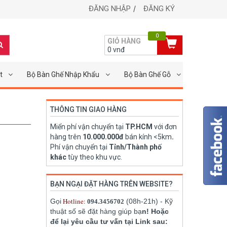
ĐĂNG NHẬP
ĐĂNG KÝ
0
GIỎ HÀNG
0
vnđ
t
Bộ Bàn Ghế Nhập Khẩu
Bộ Bàn Ghế Gỗ
THÔNG TIN GIAO HÀNG
Miển phí vận chuyển tại
TP.HCM
với đơn
hàng trên
10.000.000đ
bán kính <5km
.
Phí vận chuyển tại
Tỉnh/Thành phố
khác
tùy theo khu vực.
BẠN NGẠI ĐẶT HÀNG TRÊN WEBSITE?
Hotline:
Gọi
(08h-21h) - Kỹ
094.3456702
thuật số sẽ đặt hàng giúp bạ
n! Hoặc
để lại yêu cầu tư vấn tại Link sau: