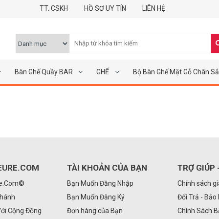
TT. CSKH
HỒ SƠ UY TÍN
LIÊN HỆ
Bàn Ghế Quầy BAR
GHẾ
Bộ Bàn Ghế Mặt Gỗ Chân Sắ
EURE.COM
TÀI KHOẢN CỦA BẠN
TRỢ GIÚP 
Re.Com©
Bạn Muốn Đăng Nhập
Chính sách g
Nhánh
Bạn Muốn Đăng Ký
Đổi Trả - Bảo
Với Cộng Đồng
Đơn hàng của Bạn
Chính Sách 