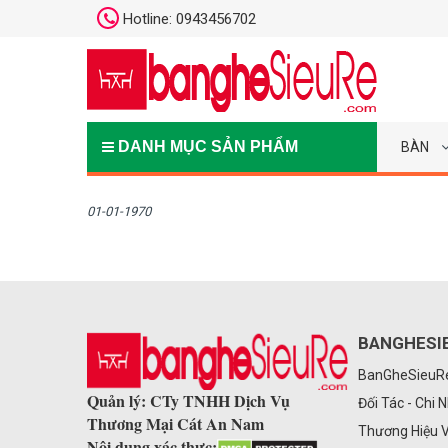
Hotline: 0943456702
DANH MỤC SẢN PHẨM
BÀN
01-01-1970
BANGHESI
BanGheSieu
Quản lý: CTy TNHH Dịch Vụ
Đối Tác - Chi 
Thương Mại Cát An Nam
Thương Hiệu 
Nội dung xác thực: