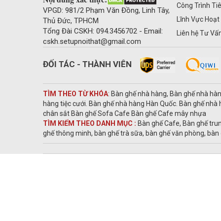
Công Trình Ti
VPGD: 981/2 Phạm Văn Đồng, Linh Tây,
Lĩnh Vực Hoạt
Thủ Đức, TPHCM
Tổng Đài CSKH: 094.3456702 - Email:
Liên hệ Tư Vấ
cskh.setupnoithat@gmail.com
ĐỐI TÁC - THÀNH VIÊN
TÌM THEO TỪ KHÓA
: Bàn ghế nhà hàng, Bàn ghế nhà hà
hàng tiệc cưới. Bàn ghế nhà hàng Hàn Quốc. Bàn ghế nh
chân sắt Bàn ghế Sofa Cafe Bàn ghế Cafe mây nhựa
TÌM KIẾM THEO DANH MỤC :
Bàn ghế Cafe, Bàn ghế tru
ghế thông minh, bàn ghế trà sữa, bàn ghế văn phòng, bàn 