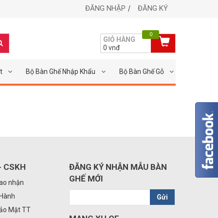
ĐĂNG NHẬP
ĐĂNG KÝ
0
GIỎ HÀNG
0
vnđ
t
Bộ Bàn Ghế Nhập Khẩu
Bộ Bàn Ghế Gỗ
- CSKH
ĐĂNG KÝ NHẬN MẪU BÀN
GHẾ MỚI
iao nhận
 Hành
Gửi
Bảo Mật TT