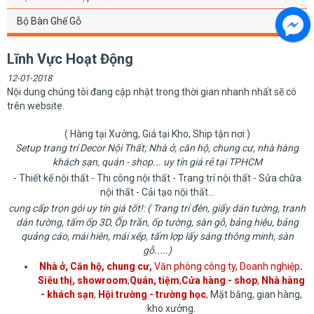
Bộ Bàn Ghế Gỗ
Lĩnh Vực Hoạt Động
12-01-2018
Nội dung chúng tôi đang cập nhật trong thời gian nhanh nhất sẽ có
trên website.
( Hàng tại Xưởng, Giá tại Kho, Ship tận nơi )
Setup trang trí Decor Nội Thất; Nhà ở, căn hộ, chung cư, nhà hàng
khách sạn, quán - shop... uy tín giá rẻ tại TPHCM
- Thiết kế nội thất - Thi công nội thất - Trang trí nội thất - Sửa chữa
nội thất - Cải tạo nội thất...
cung cấp trọn gói uy tín giá tốt!: ( Trang trí đèn, giấy dán tường, tranh
dán tường, tấm ốp 3D, Ốp trần, ốp tường, sàn gỗ, bảng hiệu, bảng
quảng cáo, mái hiên, mái xếp, tấm lợp lấy sáng thông minh, sàn
gỗ.....)
Nhà ở, Căn hộ, chung cư,
Văn phòng công ty, Doanh nghiệp
.
Siêu thị, showroom
,
Quán, tiệm
,
Cửa hàng - shop
,
Nhà hàng
- khách sạn
,
Hội trường - trường học
, Mặt bằng, gian hàng,
kho xưởng.